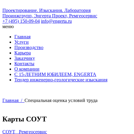
Проектирование. Изыскания. Лаборатория
Проинжгрупп, Энгерта Проект, Ремгеосервис
+7 (495) 150-09-04
info@engerta.ru
меню
Главная
Услуги
Производство
Карьера
Заказчику
Контакты
О компании
С 15-ЛЕТНИМ ЮБИЛЕЕМ, ENGERTA
Тендер инженерно-геологические изыскания
Главная /
Специальная оценка условий труда
Карты СОУТ
СОУТ _Ремгеосервис