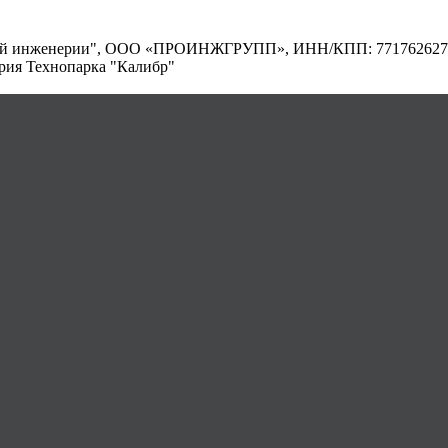
ой инженерии", ООО «ПРОИНЖГРУПП», ИНН/КПП: 7717626274 / 7
итория Технопарка "Калибр"